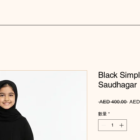
Black Simpl
Saudhagar
一般
 AED 400.00 
AED
數量
*